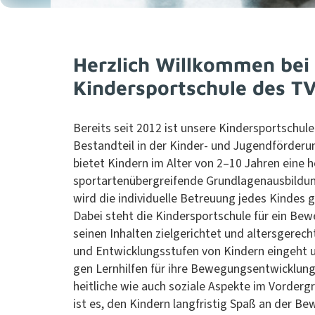
Herzlich Willkommen bei
Kindersportschule des TV
Bere­its seit 2012 ist unsere Kinder­sports­chule
Bestandteil in der Kinder- und Jugend­förderun
bietet Kindern im Alter von 2–10 Jahren eine ho
sportartenüber­greifende Grund­la­ge­naus­bil­du
wird die indi­vidu­elle Betreu­ung jedes Kindes 
Dabei ste­ht die Kinder­sports­chule für ein Be
seinen Inhal­ten ziel­gerichtet und alters­gerec
und Entwick­lungsstufen von Kindern einge­ht 
gen Lern­hil­fen für ihre Bewe­gungsen­twick­lu
heitliche wie auch soziale Aspek­te im Vorder­g
ist es, den Kindern langfristig Spaß an der B