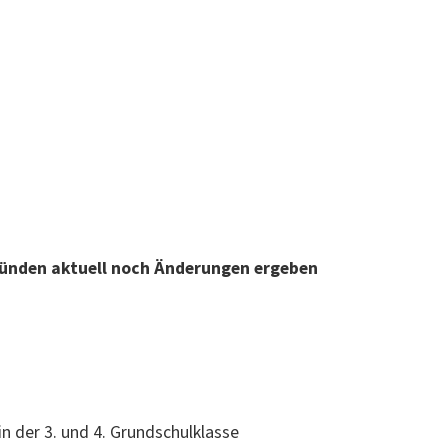
 Grün­den aktuell noch Änderun­gen ergeben
n der 3. und 4. Grund­schulk­lasse