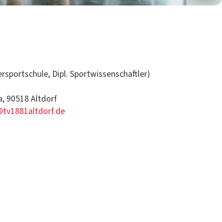
r­sports­chule, Dipl. Sportwissenschaftler)
, 90518 Alt­dorf
@tv1881altdorf.de