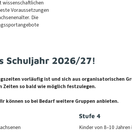
t wis­senschaftlichen
este Voraus­set­zun­gen
h­se­nenal­ter. Die
ungss­portange­bote
s Schuljahr 2026/27!
ingszeit­en vor­läu­fig ist und sich aus organ­isatorischen
en Zeit­en so bald wie möglich festzulegen.
ir kön­nen so bei Bedarf weit­ere Grup­pen anbieten.
Stufe 4
ach­se­nen
Kinder von 8–10 Jahren i