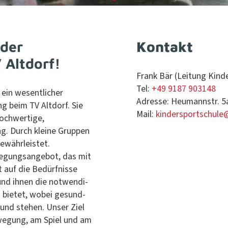
 der
Kontakt
 Altdorf!
Frank Bär (Leitung Kinde
Tel:
+49 9187 903148
 ein wesentlich­er
Adresse: Heumannstr. 5a
g beim TV Alt­dorf. Sie
Mail:
kindersportschule
chw­er­tige,
ng. Durch kleine Grup­pen
gewährleistet.
we­gungsange­bot, das mit
ht auf die Bedürfnisse
und ihnen die notwendi­
ng bietet, wobei gesund­
rund ste­hen. Unser Ziel
ewe­gung, am Spiel und am