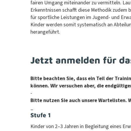
fairen Umgang miteinan­der zu ver­mit­teln. Lau
Erken­nt­nis­sen schafft diese Methodik zudem b
für sportliche Leis­tun­gen im Jugend- und Erwac
Kinder wer­den somit sys­tem­a­tisch an Abteil
herangeführt.
Jetzt anmelden für da
Bitte beacht­en Sie, dass ein Teil der Train­
kön­nen. Wir ver­suchen aber, die endgülti­g
-
Bitte nutzen Sie auch unsere Wartelis­ten. W
_
Stufe 1
Kinder von 2–3 Jahren in Begleitung eines Erw