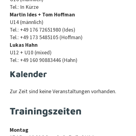
Tel.: In Kürze
Mar­tin Ides + Tom Hoff­man
U14 (männlich)
Tel.: +49 176 72651980 (Ides)
Tel.: +49 173 5485105 (Hoff­man)
Lukas Hahn
U12 + U10 (mixed)
Tel.: +49 160 90883446 (Hahn)
Kalender
Zur Zeit sind keine Ver­anstal­tun­gen vorhanden.
Trainingszeiten
Mon­tag