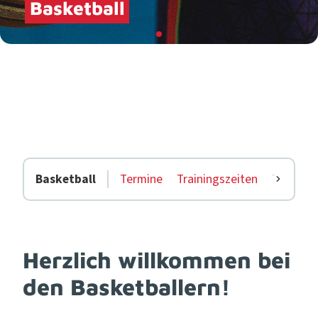
Basketball
Bas­ket­ball
Ter­mine
Train­ingszeit­en
Teams
Herzlich willkommen bei
den Basketballern!