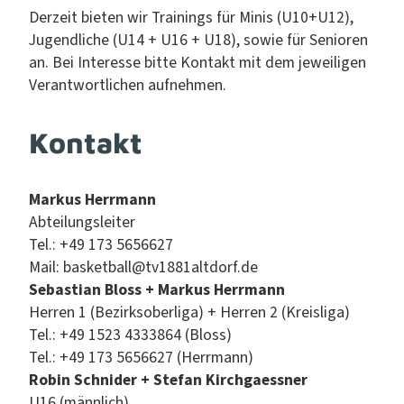
Derzeit bieten wir Train­ings für Min­is (U10+U12),
Jugendliche (U14 + U16 + U18), sowie für Senioren
an. Bei Inter­esse bitte Kon­takt mit dem jew­eili­gen
Ver­ant­wortlichen aufnehmen.
Kontakt
Markus Her­rmann
Abteilungsleit­er
Tel.: +49 173 5656627
Mail: basketball@tv1881altdorf.de
Sebas­t­ian Bloss + Markus Her­rmann
Her­ren 1 (Bezirk­soberli­ga) + Her­ren 2 (Kreis­li­ga)
Tel.: +49 1523 4333864 (Bloss)
Tel.: +49 173 5656627 (Her­rmann)
Robin Schnider + Ste­fan Kirch­gaess­ner
U16 (männlich)