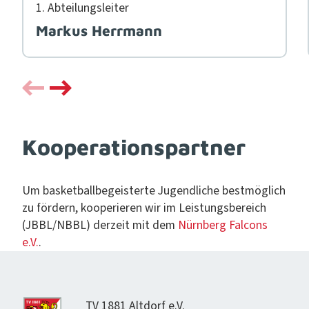
1. Abteilungsleit­er
Markus Herrmann
Kooperationspartner
Um bas­ket­ball­begeis­terte Jugendliche best­möglich
zu fördern, kooperieren wir im Leis­tungs­bere­ich
(JBBL/NBBL) derzeit mit dem
Nürn­berg Fal­cons
e.V.
.
TV 1881 Alt­dorf e.V.