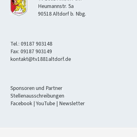
Heumannstr. 5a
90518 Alt­dorf b. Nbg.
Tel.: 09187 903148
Fax: 09187 903149
kontakt@tv1881altdorf.de
Spon­soren und Partner
Stel­lenauss­chrei­bun­gen
Face­book
|
YouTube
|
Newslet­ter