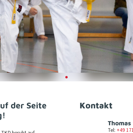
f der Seite
Kontakt
g!
Thomas S
Tel:
+49 17
s TKD beruht auf