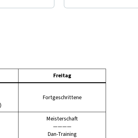
Fre­itag
Fort­geschrit­tene
)
Meis­ter­schaft
————
Dan-Train­ing