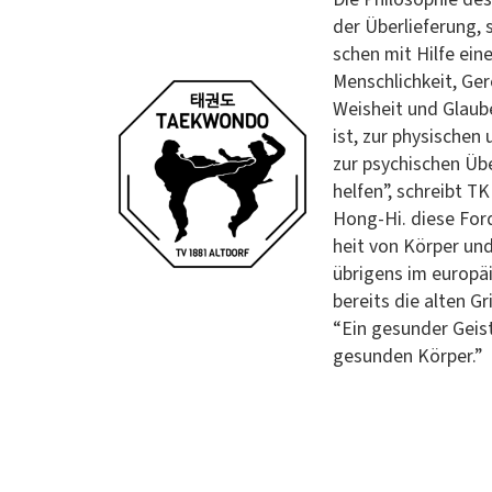
der Über­liefer­ung
schen mit Hil­fe ein­
Men­schlichkeit, Ger
Weisheit und Glaube
ist, zur physis­che
zur psy­chis­chen Übe
helfen”, schreibt TK
Hong-Hi. diese For
heit von Kör­p­er und
übri­gens im europäi
bere­its die alten 
“Ein gesun­der Geis
gesun­den Körper.”