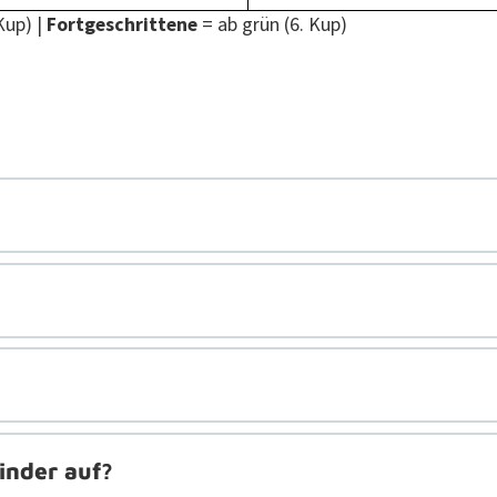
Kup) |
Fort­geschrit­tene
= ab grün (6. Kup)
inder auf?