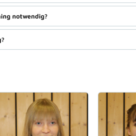
ning notwendig?
g?