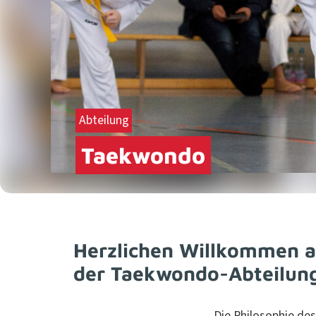
Abteilung
Taekwondo
Herzlichen Willkommen au
der Taekwondo-Abteilun
Die Philoso­phie de