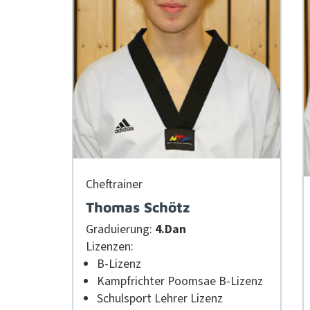
Chef­train­er
Thomas Schötz
Graduierung:
4.Dan
Lizen­zen:
B‑Lizenz
Kampfrichter Poom­sae B‑Lizenz
Schul­sport Lehrer Lizenz