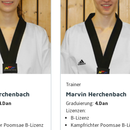
Train­er
rchenbach
Marvin Herchenbach
4.Dan
Graduierung:
4.Dan
Lizen­zen:
B‑Lizenz
r Poom­sae B‑Lizenz
Kampfrichter Poom­sae B‑L