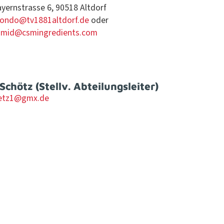
y­ern­strasse 6, 90518 Altdorf
ondo@tv1881altdorf.de
oder
hmid@csmingredients.com
chötz (Stellv. Abteilungsleiter)
etz1@gmx.de