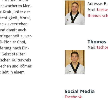
Adresse: Ba
, schwächeren Men­
Mail:
taekw
er Kraft, unter der
thomas.sc
echtigkeit, Moral,
n zu ver­ste­hen
n und damit auch
r­legen­heit zu ver­
Thomas S
D-Pio­nier Choi,
Mail:
tscho
derung nach Ein­
 Geist stell­ten
s­chen Kul­turkreis
Griechen und Römer:
t lebt in einem
Social Media
Face­book