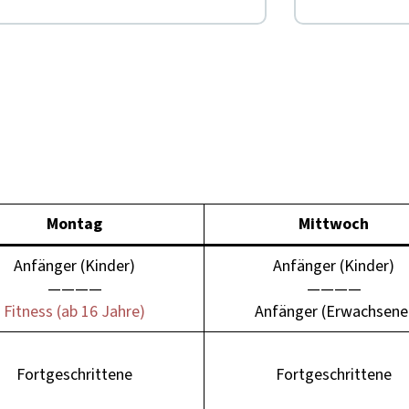
Mon­tag
Mittwoch
Anfänger (Kinder)
Anfänger (Kinder)
————
————
Fit­ness (ab 16 Jahre)
Anfänger (Erwach­sene
Fort­geschrit­tene
Fort­geschrit­tene