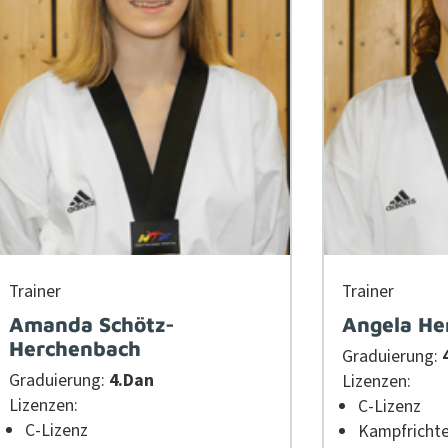
Train­er
Train­er
Amanda Schötz-
Angela He
Herchenbach
Graduierung:
Graduierung:
4.Dan
Lizen­zen:
Lizen­zen:
C‑Lizenz
C‑Lizenz
Kampfrichte