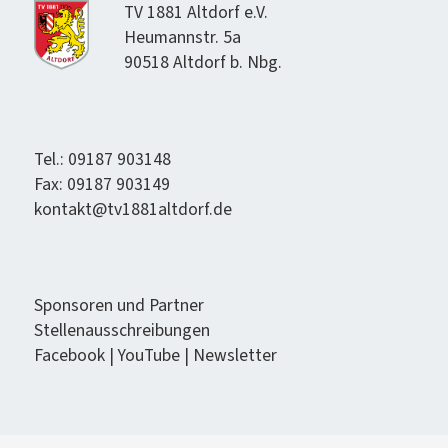
TV 1881 Alt­dorf e.V.
Heumannstr. 5a
90518 Alt­dorf b. Nbg.
Tel.: 09187 903148
Fax: 09187 903149
kontakt@tv1881altdorf.de
Spon­soren und Partner
Stel­lenauss­chrei­bun­gen
Face­book
|
YouTube
|
Newslet­ter