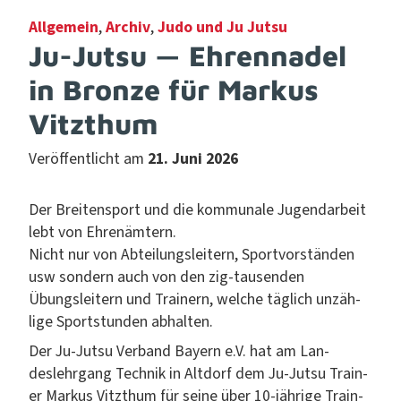
Allgemein
,
Archiv
,
Judo und Ju Jutsu
Ju-Jutsu — Ehrennadel
in Bronze für Markus
Vitzthum
Veröffentlicht am
21. Juni 2026
Der Bre­it­en­sport und die kom­mu­nale Jugen­dar­beit
lebt von Ehrenämtern.
Nicht nur von Abteilungsleit­ern, Sportvorstän­den
usw son­dern auch von den zig-tausenden
Übungsleit­ern und Train­ern, welche täglich unzäh­
lige Sport­stun­den abhalten.
Der Ju-Jut­su Ver­band Bay­ern e.V. hat am Lan­
deslehrgang Tech­nik in Alt­dorf dem Ju-Jut­su Train­
er Markus Vitzthum für seine über 10-jährige Train­