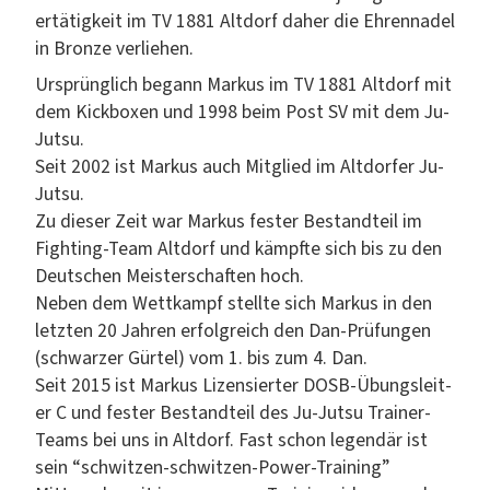
ertätigkeit im TV 1881 Alt­dorf daher die Ehren­nadel
in Bronze verliehen.
Ursprünglich begann Markus im TV 1881 Alt­dorf mit
dem Kick­box­en und 1998 beim Post SV mit dem Ju-
Jut­su.
Seit 2002 ist Markus auch Mit­glied im Alt­dor­fer Ju-
Jut­su.
Zu dieser Zeit war Markus fes­ter Bestandteil im
Fight­ing-Team Alt­dorf und kämpfte sich bis zu den
Deutschen Meis­ter­schaften hoch.
Neben dem Wet­tkampf stellte sich Markus in den
let­zten 20 Jahren erfol­gre­ich den Dan-Prü­fun­gen
(schwarz­er Gür­tel) vom 1. bis zum 4. Dan.
Seit 2015 ist Markus Lizen­siert­er DOSB-Übungsleit­
er C und fes­ter Bestandteil des Ju-Jut­su Train­er-
Teams bei uns in Alt­dorf. Fast schon leg­endär ist
sein “schwitzen-schwitzen-Pow­er-Train­ing”