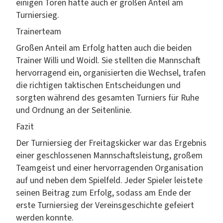
eini­gen Toren hat­te auch er großen Anteil am
Turniersieg.
Train­erteam
Großen Anteil am Erfolg hat­ten auch die bei­den
Train­er Willi und Woidl. Sie stell­ten die Mannschaft
her­vor­ra­gend ein, organ­isierten die Wech­sel, trafen
die richti­gen tak­tis­chen Entschei­dun­gen und
sorgten während des gesamten Turniers für Ruhe
und Ord­nung an der Seitenlinie.
Faz­it
Der Turnier­sieg der Fre­itags­kick­er war das Ergeb­nis
ein­er geschlosse­nen Mannschaft­sleis­tung, großem
Teamgeist und ein­er her­vor­ra­gen­den Organ­i­sa­tion
auf und neben dem Spielfeld. Jed­er Spiel­er leis­tete
seinen Beitrag zum Erfolg, sodass am Ende der
erste Turnier­sieg der Vere­ins­geschichte gefeiert
wer­den konnte.