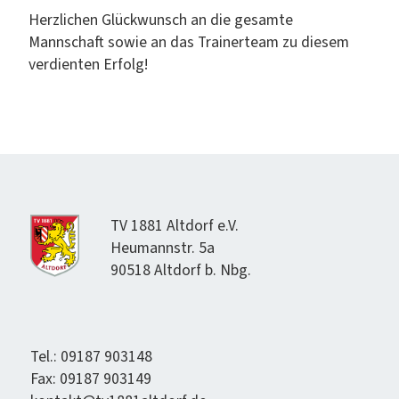
Her­zlichen Glück­wun­sch an die gesamte
Mannschaft sowie an das Train­erteam zu diesem
ver­di­en­ten Erfolg!
TV 1881 Alt­dorf e.V.
Heumannstr. 5a
90518 Alt­dorf b. Nbg.
Tel.: 09187 903148
Fax: 09187 903149