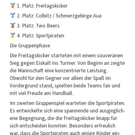
1. Platz: Freitagskicker
2. Platz: Col­b­itz / Schmerzge­birge Aua
3. Platz: Two Beers
4. Platz: Sportpiraten
Die Grup­pen­phase
Die Fre­itags­kick­er starteten mit einem sou­verä­nen
Sieg gegen Eiskalt ins Turnier. Von Beginn an zeigte
die Mannschaft eine konzen­tri­erte Leis­tung.
Obwohl für den Geg­n­er vor allem der Spaß im
Vorder­grund stand, spiel­ten bei­de Teams fair und
mit viel Freude am Handball.
Im zweit­en Grup­pen­spiel warteten die Sport­pi­rat­en.
Es entwick­elte sich eine span­nende und aus­geglich­
ene Begeg­nung, die die Fre­itags­kick­er knapp für
sich entschei­den kon­nten. Beson­ders erfreulich
war, dass die Sport­pi­rat­en auch einige Kinder ein­