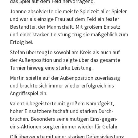
das Spiel auf dem Feld hervorragend.
Joanne absolvierte die meiste Spielzeit aller Spiel­er
und war als einzige Frau auf dem Feld ein fes­ter
Bestandteil der Mannschaft. Mit großem Ein­satz
und ein­er starken Leis­tung trug sie maßge­blich zum
Erfolg bei.
Ste­fan überzeugte sowohl am Kreis als auch auf
der Außen­po­si­tion und zeigte über das gesamte
Turnier hin­weg eine starke Leistung.
Mar­tin spielte auf der Außen­po­si­tion zuver­läs­sig
und brachte sich immer wieder erfol­gre­ich ins
Angriff­sspiel ein.
Valentin begeis­terte mit großem Kampfgeist,
hoher Ein­satzbere­itschaft und starken Durch­
brüchen. Beson­ders seine muti­gen Eins-gegen-
eins-Aktio­nen sorgten immer wieder für Gefahr.
Olli überzeugte mit ein­er starken Defen­sivleis­tung