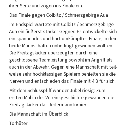
ihrer Seite und zogen ins Finale ein.
Das Finale gegen Col­b­itz / Schmerzge­birge Aua
Im End­spiel wartete mit Col­b­itz / Schmerzge­birge
Aua ein äußerst stark­er Geg­n­er. Es entwick­elte sich
ein span­nen­des und hart umkämpftes Finale, in dem
bei­de Mannschaften unbe­d­ingt gewin­nen woll­ten.
Die Fre­itags­kick­er überzeugten durch eine
geschlossene Team­leis­tung sowohl im Angriff als
auch in der Abwehr. Gegen eine Mannschaft mit teil­
weise sehr hochk­las­si­gen Spiel­ern behiel­ten sie die
Ner­ven und entsch­ieden das Finale mit 4:3 für sich.
Mit dem Schlussp­fiff war der Jubel riesig: Zum
ersten Mal in der Vere­ins­geschichte gewan­nen die
Fre­itags­kick­er das Jedermannturnier.
Die Mannschaft im Überblick
Torhüter