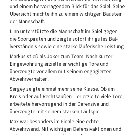
und einem her­vor­ra­gen­den Blick für das Spiel. Seine
Über­sicht machte ihn zu einem wichti­gen Baustein
der Mannschaft.
Linn unter­stützte die Mannschaft im Spiel gegen
die Sport­pi­rat­en und zeigte sofort ihr gutes Bal­
lver­ständ­nis sowie eine starke läuferische Leistung.
Markus stieß als Jok­er zum Team. Nach kurz­er
Eingewöh­nung erzielte er wichtige Tore und
überzeugte vor allem mit seinem engagierten
Abwehrverhalten.
Sergey zeigte ein­mal mehr seine Klasse. Ob am
Kreis oder auf Recht­saußen – er erzielte viele Tore,
arbeit­ete her­vor­ra­gend in der Defen­sive und
überzeugte mit seinem starken Laufspiel.
Max war beson­ders im Finale eine echte
Abwehrwand. Mit wichti­gen Defen­si­vak­tio­nen und