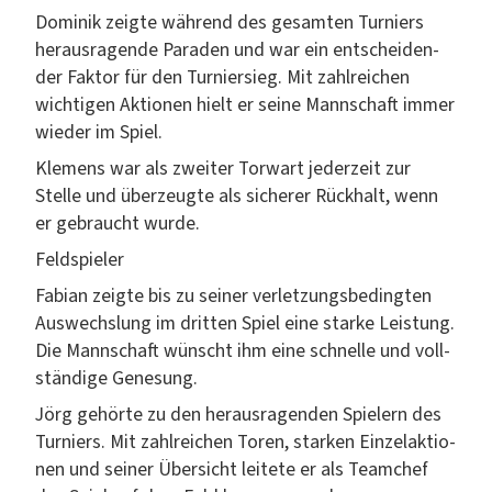
Dominik zeigte während des gesamten Turniers
her­aus­ra­gende Paraden und war ein entschei­den­
der Fak­tor für den Turnier­sieg. Mit zahlre­ichen
wichti­gen Aktio­nen hielt er seine Mannschaft immer
wieder im Spiel.
Kle­mens war als zweit­er Tor­wart jed­erzeit zur
Stelle und überzeugte als sicher­er Rück­halt, wenn
er gebraucht wurde.
Feld­spiel­er
Fabi­an zeigte bis zu sein­er ver­let­zungs­be­d­ingten
Auswech­slung im drit­ten Spiel eine starke Leis­tung.
Die Mannschaft wün­scht ihm eine schnelle und voll­
ständi­ge Genesung.
Jörg gehörte zu den her­aus­ra­gen­den Spiel­ern des
Turniers. Mit zahlre­ichen Toren, starken Einze­lak­tio­
nen und sein­er Über­sicht leit­ete er als Team­chef