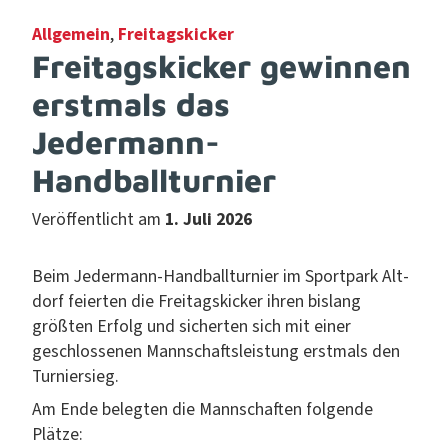
Allgemein
,
Freitagskicker
Freitagskicker gewinnen
erstmals das
Jedermann-
Handballturnier
Veröffentlicht am
1. Juli 2026
Beim Jed­er­mann-Hand­ball­turnier im Sport­park Alt­
dorf feierten die Fre­itags­kick­er ihren bis­lang
größten Erfolg und sicherten sich mit ein­er
geschlosse­nen Mannschaft­sleis­tung erst­mals den
Turniersieg.
Am Ende belegten die Mannschaften fol­gende
Plätze: