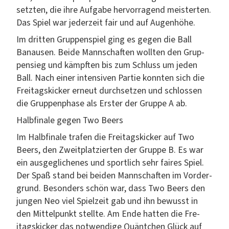
set­zten, die ihre Auf­gabe her­vor­ra­gend meis­terten.
Das Spiel war jed­erzeit fair und auf Augenhöhe.
Im drit­ten Grup­pen­spiel ging es gegen die Ball
Banau­sen. Bei­de Mannschaften woll­ten den Grup­
pen­sieg und kämpften bis zum Schluss um jeden
Ball. Nach ein­er inten­siv­en Par­tie kon­nten sich die
Fre­itags­kick­er erneut durch­set­zen und schlossen
die Grup­pen­phase als Erster der Gruppe A ab.
Halb­fi­nale gegen Two Beers
Im Halb­fi­nale trafen die Fre­itags­kick­er auf Two
Beers, den Zweit­platzierten der Gruppe B. Es war
ein aus­geglich­enes und sportlich sehr faires Spiel.
Der Spaß stand bei bei­den Mannschaften im Vorder­
grund. Beson­ders schön war, dass Two Beers den
jun­gen Neo viel Spielzeit gab und ihn bewusst in
den Mit­telpunkt stellte. Am Ende hat­ten die Fre­
itags­kick­er das notwendi­ge Quäntchen Glück auf