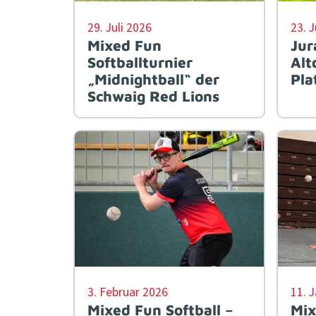
29. Juli 2026
23. 
Mixed Fun
Jur
Softballturnier
Alt
„Midnightball“ der
Pla
Schwaig Red Lions
3. Februar 2026
11. 
Mixed Fun Softball –
Mix