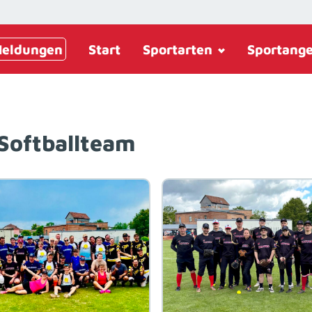
eldungen
Start
Sportarten
Sportang
Softballteam