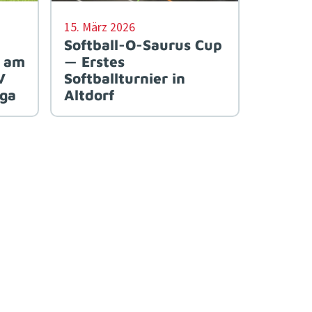
15. März 2026
Softball-O-Saurus Cup
s am
— Erstes
V
Softballturnier in
iga
Altdorf