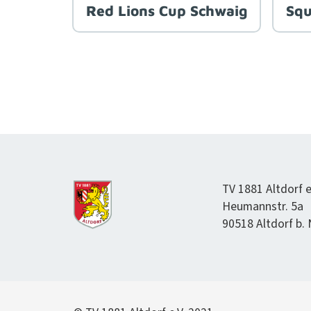
Red Lions Cup Schwaig
Squ
TV 1881 Alt­dorf e
Heumannstr. 5a
90518 Alt­dorf b.