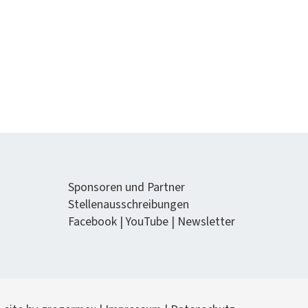
Spon­soren und Partner
Stel­lenauss­chrei­bun­gen
Face­book
|
YouTube
|
Newslet­ter