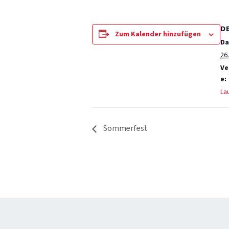
D
Zum Kalender hinzufügen
Da
26.
Ve
e:
Lau
Sommerfest