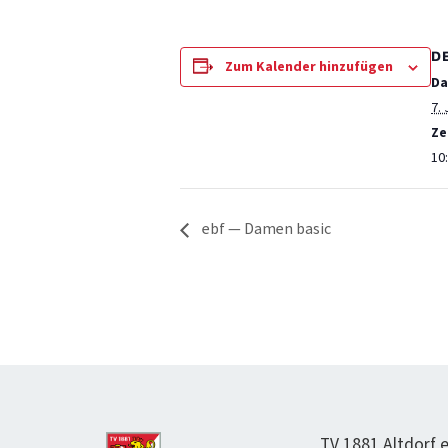
D
Zum Kalender hinzufügen
Da
7. 
Ze
10:
ebf — Damen basic
TV 1881 Alt­dorf e