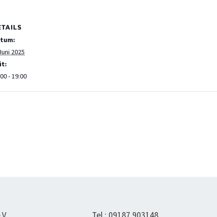
ETAILS
tum:
Juni 2025
it:
00 - 19:00
.V.
Tel.: 09187 903148