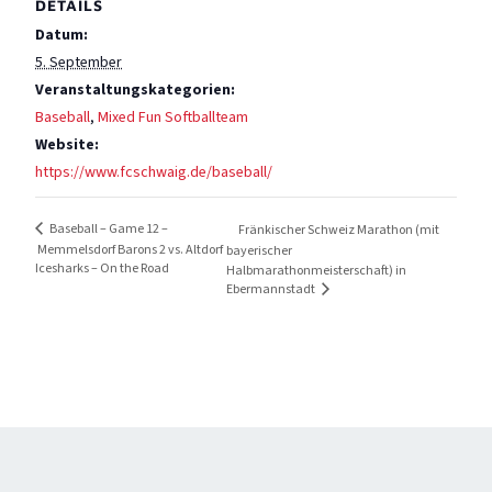
DETAILS
Datum:
5. September
Veranstaltungskategorien:
Baseball
,
Mixed Fun Softballteam
Website:
https://www.fcschwaig.de/baseball/
Baseball – Game 12 –
Fränkischer Schweiz Marathon (mit
Memmelsdorf Barons 2 vs. Altdorf
bayerischer
Icesharks – On the Road
Halbmarathonmeisterschaft) in
Ebermannstadt