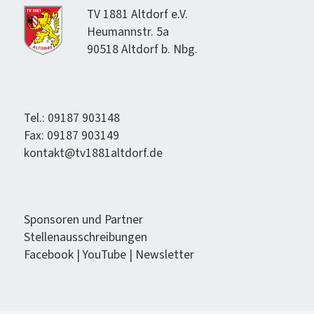
TV 1881 Alt­dorf e.V.
Heumannstr. 5a
90518 Alt­dorf b. Nbg.
Tel.: 09187 903148
Fax: 09187 903149
kontakt@tv1881altdorf.de
Spon­soren und Partner
Stel­lenauss­chrei­bun­gen
Face­book
|
YouTube
|
Newslet­ter