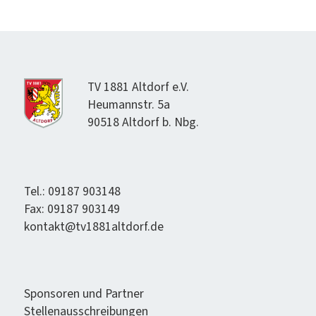
TV 1881 Alt­dorf e.V.
Heumannstr. 5a
90518 Alt­dorf b. Nbg.
Tel.: 09187 903148
Fax: 09187 903149
kontakt@tv1881altdorf.de
Spon­soren und Partner
Stel­lenauss­chrei­bun­gen