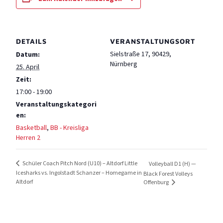
DETAILS
VERANSTALTUNGSORT
Sielstraße 17, 90429,
Datum:
Nürnberg
25. April
Zeit:
17:00 - 19:00
Veranstaltungskategori
en:
Basketball
,
BB - Kreisliga
Herren 2
Schüler Coach Pitch Nord (U10) – Altdorf Little
Volleyball D1 (H) —
Icesharks vs. Ingolstadt Schanzer – Homegame in
Black Forest Volleys
Altdorf
Offenburg