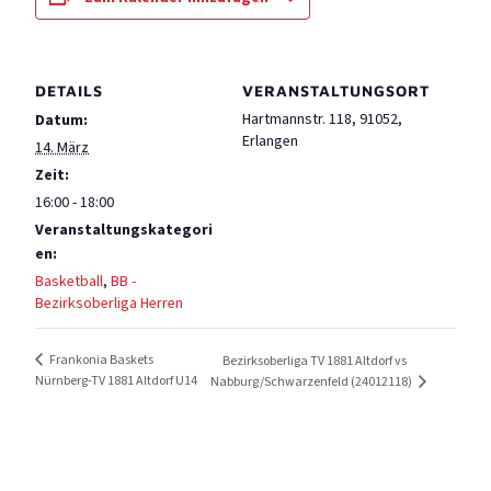
DETAILS
VERANSTALTUNGSORT
Hartmannstr. 118, 91052,
Datum:
Erlangen
14. März
Zeit:
16:00 - 18:00
Veranstaltungskategori
en:
Basketball
,
BB -
Bezirksoberliga Herren
Frankonia Baskets
Bezirksoberliga TV 1881 Altdorf vs
Nürnberg-TV 1881 Altdorf U14
Nabburg/Schwarzenfeld (24012118)