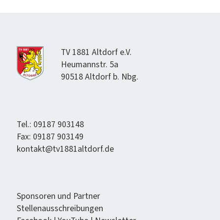
TV 1881 Alt­dorf e.V.
Heumannstr. 5a
90518 Alt­dorf b. Nbg.
Tel.: 09187 903148
Fax: 09187 903149
kontakt@tv1881altdorf.de
Spon­soren und Partner
Stel­lenauss­chrei­bun­gen