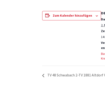
D
Zum Kalender hinzufügen
Da
2. 
Ze
14:
Ve
en
Ba
Kr
TV 48 Schwabach 2‑TV 1881 Altdorf