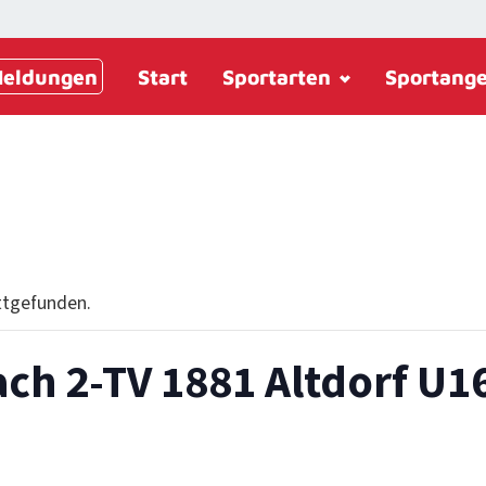
eldungen
Start
Sportarten
Sportang
ttgefunden.
ch 2‑TV 1881 Altdorf U1