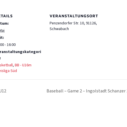
ETAILS
VERANSTALTUNGSORT
Penzendorfer Str. 10, 91126,
tum:
Schwabach
Mai
it:
00 - 16:00
ranstaltungskategori
:
sketball
,
BB - U16m
eisliga Süd
 U12
Baseball – Game 2 – Ingolstadt Schanzer 2