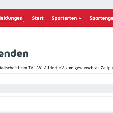
eldungen
Start
Sportarten
Sportang
eenden
lied­schaft beim TV 1881 Alt­dorf e.V. zum gewün­scht­en Zeit­