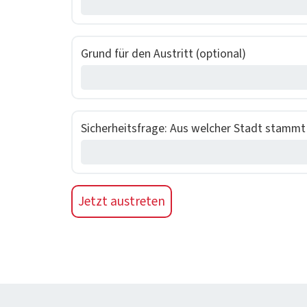
Grund für den Aus­tritt (option­al)
Sicher­heits­frage: Aus welch­er Stadt stamm