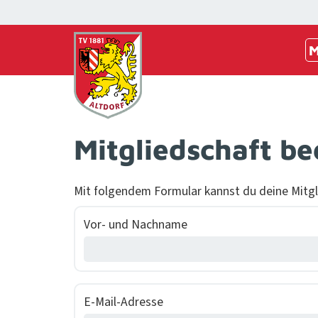
M
Mitgliedschaft b
Mit fol­gen­dem For­mu­lar kannst du deine Mit­g
Vor- und Nach­name
E‑Mail-Adresse