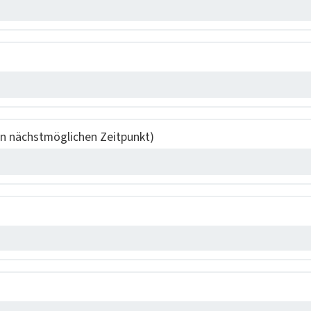
n näch­st­möglichen Zeit­punkt)