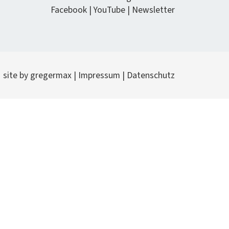
Face­book
|
YouTube
|
Newslet­ter
site by
gregermax
|
Impres­sum
|
Daten­schutz