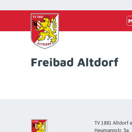
M
Freibad Altdorf
TV 1881 Alt­dorf e
Heumannstr. 5a