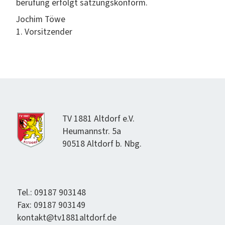
beru­fung erfol­gt satzungskonform.
Jochim Töwe
1. Vor­sitzen­der
TV 1881 Alt­dorf e.V.
Heumannstr. 5a
90518 Alt­dorf b. Nbg.
Tel.: 09187 903148
Fax: 09187 903149
kontakt@tv1881altdorf.de