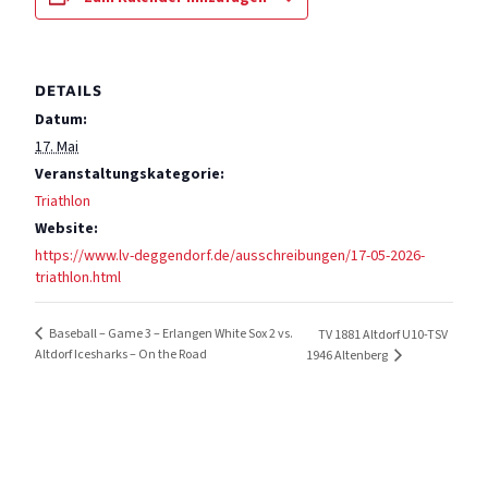
DETAILS
Datum:
17. Mai
Veranstaltungskategorie:
Triathlon
Website:
https://www.lv-deggendorf.de/ausschreibungen/17-05-2026-
triathlon.html
Baseball – Game 3 – Erlangen White Sox 2 vs.
TV 1881 Altdorf U10-TSV
Altdorf Icesharks – On the Road
1946 Altenberg