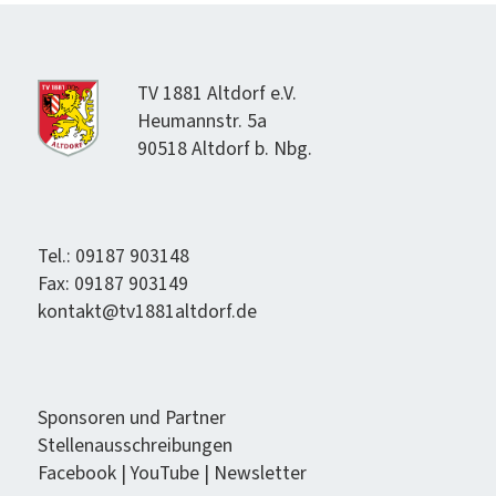
TV 1881 Alt­dorf e.V.
Heumannstr. 5a
90518 Alt­dorf b. Nbg.
Tel.: 09187 903148
Fax: 09187 903149
kontakt@tv1881altdorf.de
Spon­soren und Partner
Stel­lenauss­chrei­bun­gen
Face­book
|
YouTube
|
Newslet­ter