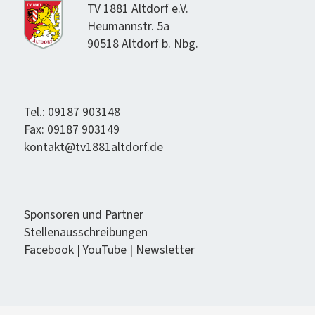
TV 1881 Alt­dorf e.V.
Heumannstr. 5a
90518 Alt­dorf b. Nbg.
Tel.: 09187 903148
Fax: 09187 903149
kontakt@tv1881altdorf.de
Spon­soren und Partner
Stel­lenauss­chrei­bun­gen
Face­book
|
YouTube
|
Newslet­ter