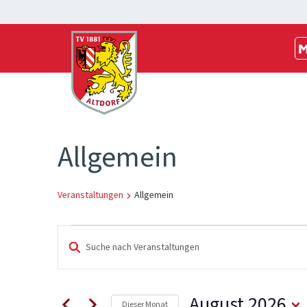
M
Allgemein
Veranstaltungen
Allgemein
Veranstaltungen
Veranstaltungen
Bitte
Schlüsselwort
Suche
eingeben.
Suche
und
August 2026
Dieser Monat