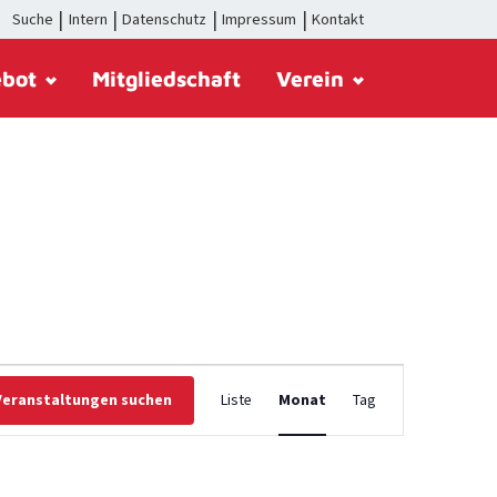
Suche
Intern
Datenschutz
Impressum
Kontakt
ebot
Mitgliedschaft
Verein
Veranstaltung
Veranstaltungen suchen
Liste
Monat
Tag
Ansichten-
Navigation