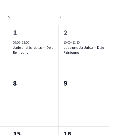
S
SAMSTAG
S
SONNTAG
1
1
1
2
ungen,
Veranstaltung,
Veranstaltung,
09:00
-
13:00
10:00
-
11:30
Judo und Ju-Jutsu — Dojo
Judo und Ju-Jutsu — Dojo
Reinigung
Reinigung
0
0
8
9
ungen,
Veranstaltungen,
Veranstaltungen,
0
0
15
16