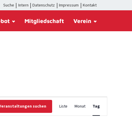
Suche
Intern
Datenschutz
Impressum
Kontakt
ebot
Mitgliedschaft
Verein
Veranstaltung
Veranstaltungen suchen
Liste
Monat
Tag
Ansichten-
Navigation