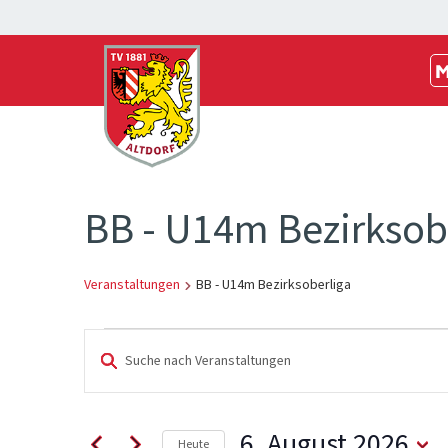
M
BB - U14m Bezirksob
Veranstaltungen
BB - U14m Bezirksoberliga
Veranstaltungen
Veranstaltungen
Bitte
Schlüsselwort
für
Suche
eingeben.
Suche
6.
und
6. August 2026
Heute