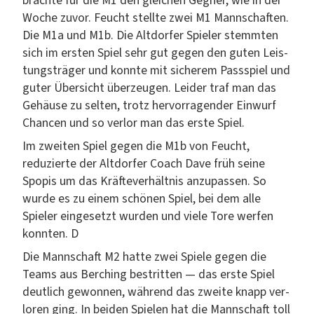
brachte für die M1 den gle­ichen Geg­n­er, wie in der
Woche zuvor. Feucht stellte zwei M1 Mannschaften.
Die M1a und M1b. Die Alt­dor­fer Spiel­er stemmten
sich im ersten Spiel sehr gut gegen den guten Leis­
tungsträger und kon­nte mit sicherem Passspiel und
guter Über­sicht überzeu­gen. Lei­der traf man das
Gehäuse zu sel­ten, trotz her­vor­ra­gen­der Ein­wurf
Chan­cen und so ver­lor man das erste Spiel.
Im zweit­en Spiel gegen die M1b von Feucht,
reduzierte der Alt­dor­fer Coach Dave früh seine
Spopis um das Kräftev­er­hält­nis anzu­passen. So
wurde es zu einem schö­nen Spiel, bei dem alle
Spiel­er einge­set­zt wur­den und viele Tore wer­fen
kon­nten. D
Die Mannschaft M2 hat­te zwei Spiele gegen die
Teams aus Berch­ing bestrit­ten — das erste Spiel
deut­lich gewon­nen, während das zweite knapp ver­
loren ging. In bei­den Spie­len hat die Mannschaft toll