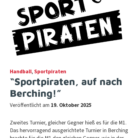
Handball
,
Sportpiraten
“Sportpiraten, auf nach
Berching!”
Veröffentlicht am
19. Oktober 2025
Zweites Turnier, gle­ich­er Geg­n­er hieß es für die M1.
Das her­vor­ra­gend aus­gerichtete Turnier in Berch­ing