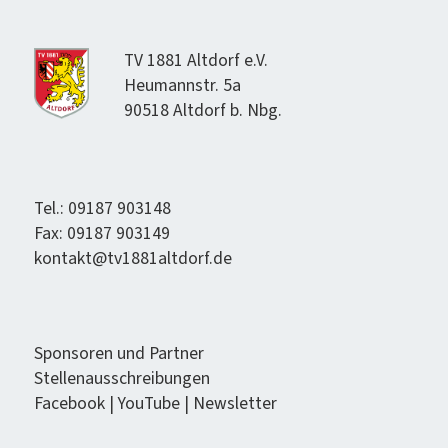
TV 1881 Alt­dorf e.V.
Heumannstr. 5a
90518 Alt­dorf b. Nbg.
Tel.: 09187 903148
Fax: 09187 903149
kontakt@tv1881altdorf.de
Spon­soren und Partner
Stel­lenauss­chrei­bun­gen
Face­book
|
YouTube
|
Newslet­ter