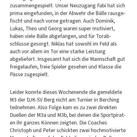
zusam­menge­spielt. Unser Neuzu­gang Fabi hat sich
pri­ma einge­fun­den, in der Abwehr die Bälle raus­ge­
fis­cht und nach vorne getra­gen. Auch Dominik,
Lukas, Theo und Georg waren super motiviert,
haben viele Bälle abge­fan­gen, und für Torab­
schlüsse gesorgt. Niklas hat sowohl im Feld als
auch vor allem im Tor eine starke Leis­tung
abgeliefert. Ins­ge­samt hat sich die Mannschaft gut
freige­laufen, freie Spiel­er gese­hen und Klasse die
Pässe zugespielt.
Lei­der kon­nte dieses Woch­enende die gemeldete
M3 der DJK-SV Berg nicht am Turnier in Berch­ing
teil­nehmen. Also Folge kam es zu zwei direk­ten
Duellen der M3a und M3b, bei denen die Sport­pi­rat­
en ihr ganzes Kön­nen zeigten. Die Coach­es
Christoph und Peter schick­ten zwei hochmo­tivierte