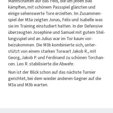
Mannschaften auf das Feld, die um jeden Ball
kämpften, mit schönem Passspiel glänzten und
einige sehenswerte Tore erziel­ten. Im Zusam­men­
spiel der M3a zeigten Jonas, Felix und Isabelle was
sie im Train­ing ein­studiert hat­ten. In der Defen­sive
überzeugten Josephine und Samuel mit gutem Stel­
lungsspiel und an Julius war im Tor kaum vor­
beizukom­men. Die M3b kom­binierte sich, unter­
stützt von einem starken Tor­wart Jakob R., mit
Georg, Jakob P. und Fer­di­nand zu schö­nen Tor­chan­
cen. Leo R. sta­bil­isierte die Abwehr.
Nun ist der Blick schon auf das näch­ste Turnier
gerichtet, bei dem wieder anderen Geg­n­er auf die
M3a und M3b warten.