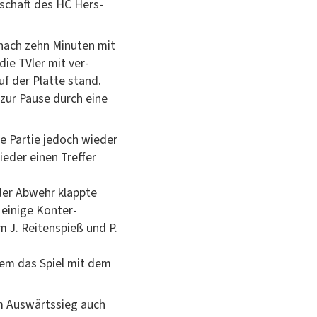
nschaft des HC Hers­
s nach zehn Minuten mit
die TVler mit ver­
f der Plat­te stand.
 zur Pause durch eine
ie Par­tie jedoch wieder
eder einen Tre­f­fer
n der Abwehr klappte
 einige Kon­ter­
m J. Reit­en­spieß und P.
erem das Spiel mit dem
m Auswärtssieg auch