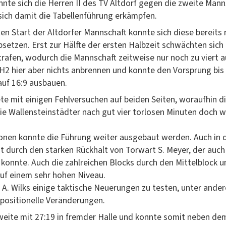
­nte sich die Her­ren II des TV Alt­dorf gegen die zweite Man
sich damit die Tabel­len­führung erkämpfen.
n Start der Alt­dor­fer Mannschaft kon­nte sich diese bere­it
bset­zen. Erst zur Hälfte der ersten Hal­bzeit schwächt­en sich 
afen, wodurch die Mannschaft zeitweise nur noch zu viert au
 H2 hier aber nichts anbren­nen und kon­nte den Vor­sprung bis
auf 16:9 ausbauen.
te mit eini­gen Fehlver­suchen auf bei­den Seit­en, woraufhin d
 Wal­len­ste­in­städter nach gut vier tor­losen Minuten doch wi
io­nen kon­nte die Führung weit­er aus­ge­baut wer­den. Auch i
­zt durch den starken Rück­halt von Tor­wart S. Mey­er, der auch
n kon­nte. Auch die zahlre­ichen Blocks durch den Mit­tel­block u
auf einem sehr hohen Niveau.
A. Wilks einige tak­tis­che Neuerun­gen zu testen, unter and
d posi­tionelle Veränderungen.
ite mit 27:19 in fremder Halle und kon­nte somit neben de