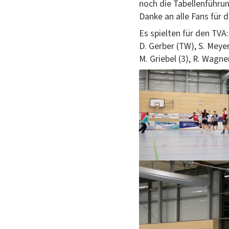
noch die Tabel­len­führu
Danke an alle Fans für d
Es spiel­ten für den TVA:
D. Ger­ber (TW), S. Mey­er
M. Griebel (3), R. Wag­n­er