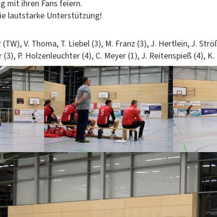
ng mit ihren Fans feiern.
ie laut­starke Unterstützung!
 (TW), V. Thoma, T. Liebel (3), M. Franz (3), J. Hertlein, J. Ströß
 (3), P. Holzen­leuchter (4), C. Mey­er (1), J. Reit­en­spieß (4), K.