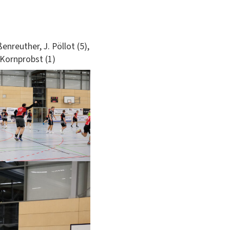
en­reuther, J. Pöl­lot (5),
 Korn­prob­st (1)