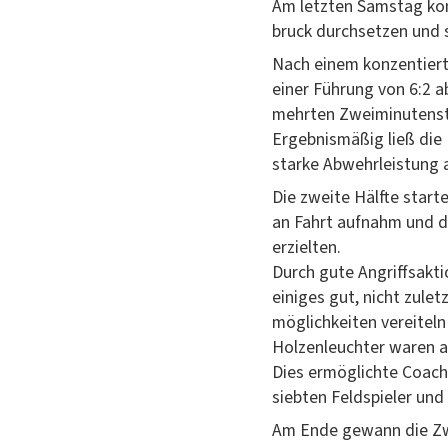
Am let­zten Sam­stag kon
bruck durch­set­zen und 
Nach einem konzen­tierte
ein­er Führung von 6:2 a
mehrten Zweiminuten­str
Ergeb­nis­mäßig ließ die
starke Abwehrleis­tung 
Die zweite Hälfte starte
an Fahrt auf­nahm und die
erziel­ten.
Durch gute Angriff­sak­t
einiges gut, nicht zulet
möglichkeit­en vere­it­el
Holzen­leuchter waren 
Dies ermöglichte Coach 
siebten Feld­spiel­er un
Am Ende gewann die Zwe