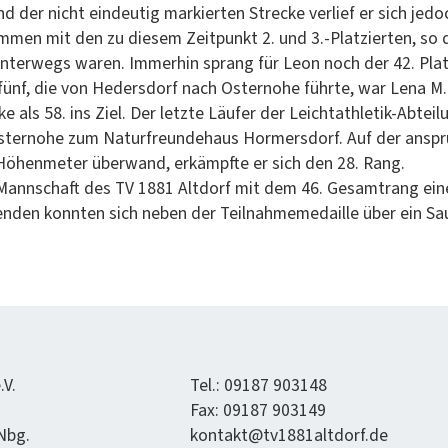
nd der nicht ein­deutig markierten Strecke ver­lief er sich jedoch
am­men mit den zu diesem Zeit­punkt 2. und 3.-Platzierten, so
unter­wegs waren. Immer­hin sprang für Leon noch der 42. Plat
fünf, die von Hed­er­s­dorf nach Oster­nohe führte, war Lena M
 als 58. ins Ziel. Der let­zte Läufer der Leich­tath­letik-Abteilu
ter­nohe zum Naturfre­un­de­haus Horm­ers­dorf. Auf der anspr
Höhen­meter über­wand, erkämpfte er sich den 28. Rang.
Mannschaft des TV 1881 Alt­dorf mit dem 46. Gesam­trang einen
menden kon­nten sich neben der Teil­nah­memedaille über ein S
.V.
Tel.: 09187 903148
Fax: 09187 903149
 Nbg.
kontakt@tv1881altdorf.de