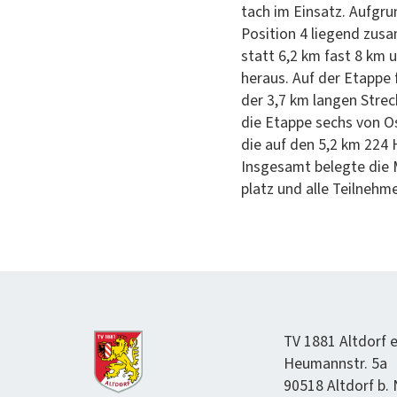
tach im Ein­satz. Auf­gru
Posi­tion 4 liegend zus
statt 6,2 km fast 8 km 
her­aus. Auf der Etappe 
der 3,7 km lan­gen Strecke
die Etappe sechs von Os
die auf den 5,2 km 224 
Ins­ge­samt belegte die 
platz und alle Teil­neh
TV 1881 Alt­dorf e
Heumannstr. 5a
90518 Alt­dorf b.