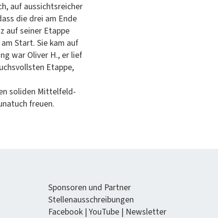
, auf aus­sicht­sre­ich­er
 dass die drei am Ende
z auf sein­er Etappe
. am Start. Sie kam auf
ng war Oliv­er H., er lief
uchsvoll­sten Etappe,
 soli­den Mit­telfeld­
aunatuch freuen.
Spon­soren und Partner
Stel­lenauss­chrei­bun­gen
Face­book
|
YouTube
|
Newslet­ter