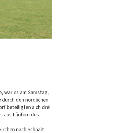
e, war es am Sam­stag,
e durch den nördlichen
rf beteiligten sich drei
us aus Läufern des
kirchen nach Schnait­