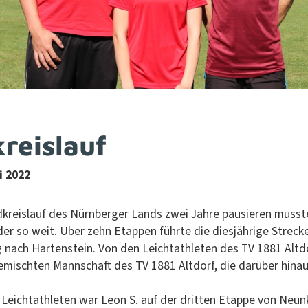
reislauf
li 2022
kreis­lauf des Nürn­berg­er Lands zwei Jahre pausieren musst
der so weit. Über zehn Etap­pen führte die diesjährige Streck
 nach Harten­stein. Von den Leich­tath­leten des TV 1881 Alt­do
mis­cht­en Mannschaft des TV 1881 Alt­dorf, die darüber hin­a
 Leich­tath­leten war Leon S. auf der drit­ten Etappe von Neun