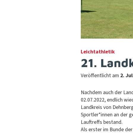
Leichtathletik
21. Landk
Veröffentlicht am
2. Ju
Nach­dem auch der Land­
02.07.2022, endlich wie
Land­kreis von Dehn­berg
Sportler*innen an der ge
Lauftr­e­ffs bestand.
Als erster im Bunde der