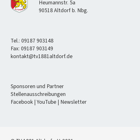
Heumannstr. 5a
90518 Alt­dorf b. Nbg.
Tel.: 09187 903148
Fax: 09187 903149
kontakt@tv1881altdorf.de
Spon­soren und Partner
Stel­lenauss­chrei­bun­gen
Face­book
|
YouTube
|
Newslet­ter